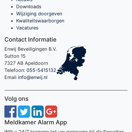
Downloads
Wijziging doorgeven
Kwaliteitswaarborgen
Vacatures
Contact Informatie
Enwij Beveiligingen B.V.
Sutton 15
7327 AB Apeldoorn
Telefoon:
055-5415132
Email
info@enwij.nl
Volg ons
Meldkamer Alarm App
Wilt u 24/7 toegang tot uw gegevens bij de Securitas